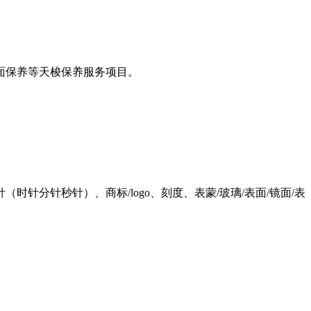
面保养等天梭保养服务项目。
分针秒针）、商标/logo、刻度、表蒙/玻璃/表面/镜面/表